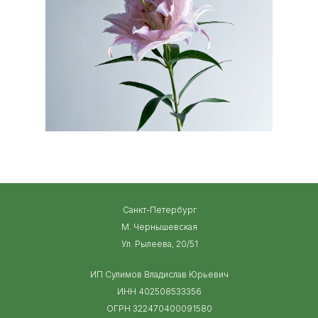
Санкт-Петербург
М. Чернышевская
Ул. Рылеева, 20/51
ИП Сулимов Владислав Юрьевич
ИНН 402508533356
ОГРН 322470400091580