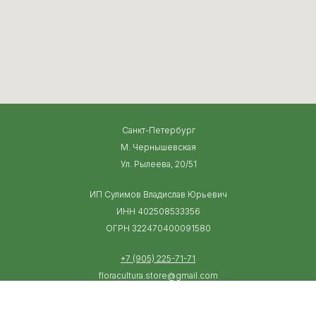
Санкт-Петербург
М. Чернышевская
Ул. Рылеева, 20/51
ИП Сулимов Владислав Юрьевич
ИНН 402508533356
ОГРН 322470400091580
+7 (905) 225-71-71
floracultura.store@gmail.com
+7 (905) 223-25-55