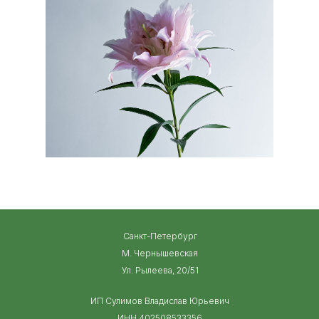
Санкт-Петербург
М. Чернышевская
Ул. Рылеева, 20/51
ИП Сулимов Владислав Юрьевич
ИНН 402508533356