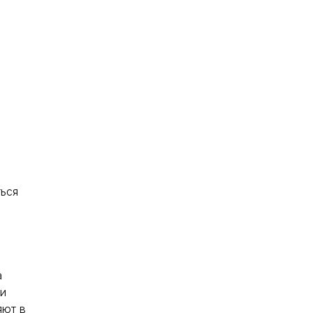
ься
а
ти
яют в