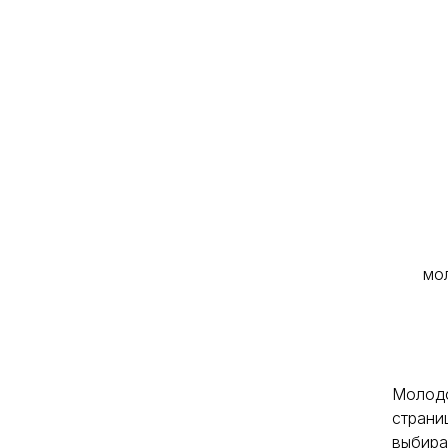
мо
Молодо
страни
выбира